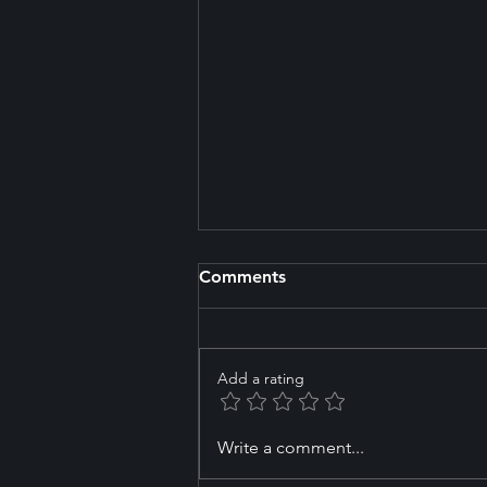
Comments
Add a rating
Northern Arena and Massey
Write a comment...
University Partner to Build