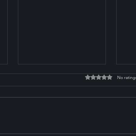
Rated 0 out of 5 stars
No rating
Zoe Pederson on Her
Impo
Ambitious Goals and
Temp